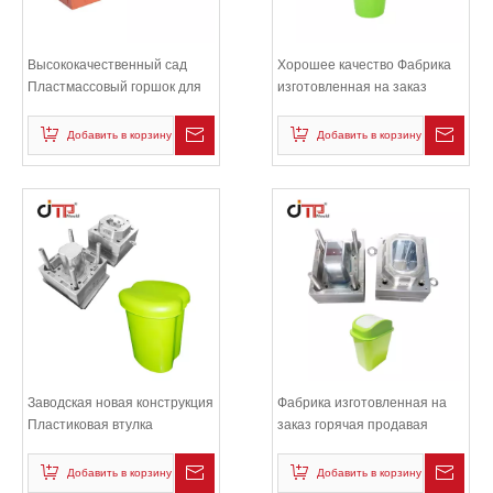
Высококачественный сад
Хорошее качество Фабрика
Пластмассовый горшок для
изготовленная на заказ
инъекций
горячая продавая
пластичная инжекционная
Добавить в корзину
Добавить в корзину
форма крышки ведра
Заводская новая конструкция
Фабрика изготовленная на
Пластиковая втулка
заказ горячая продавая
пластичная втулка
Добавить в корзину
Добавить в корзину