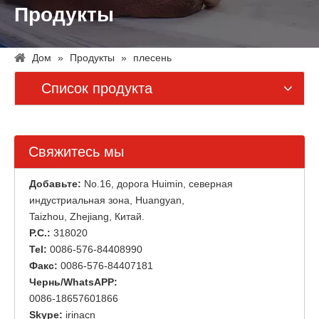
Продукты
Дом
»
Продукты
»
плесень
Список продукта
Свяжитесь мы
Добавьте:
No.16, дорога Huimin, северная
индустриальная зона, Huangyan,
Taizhou, Zhejiang, Китай.
P.C.:
318020
Tel:
0086-576-84408990
Факс:
0086-576-84407181
Чернь/WhatsAPP:
0086-18657601866
Skype:
irinacn