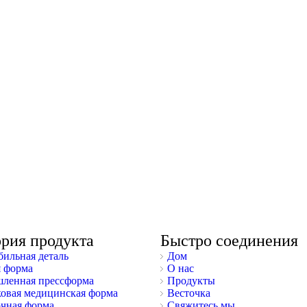
ория продукта
Быстро соединения
ильная деталь
Дом
 форма
О нас
ленная прессформа
Продукты
овая медицинская форма
Весточка
чная форма
Свяжитесь мы