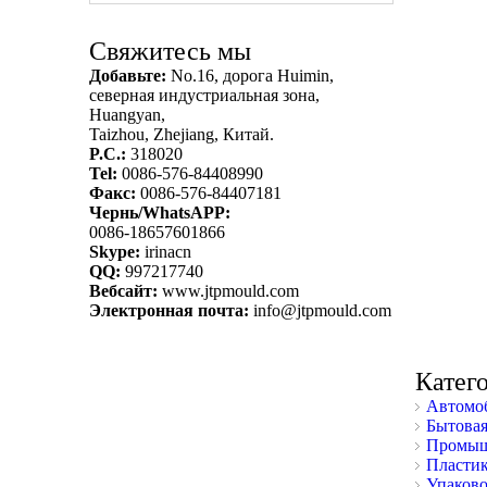
Свяжитесь мы
Добавьте:
No.16, дорога Huimin,
северная индустриальная зона,
Huangyan,
Taizhou, Zhejiang, Китай.
P.C.:
318020
Tel:
0086-576-84408990
Факс:
0086-576-84407181
Чернь/WhatsAPP:
0086-18657601866
Skype:
irinacn
QQ:
997217740
Вебсайт:
www.jtpmould.com
Электронная почта:
info@jtpmould.com
Катег
Автомоб
Бытовая
Промыш
Пластик
Упаково