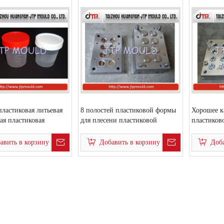
ластиковая литьевая
8 полостей пластиковой формы
Хорошее к
ая пластиковая
для плесени пластиковой
пластиков
ая бутылочная форма
медицинской бутылочной
бутылочн
формы
авить в корзину
Добавить в корзину
Доба