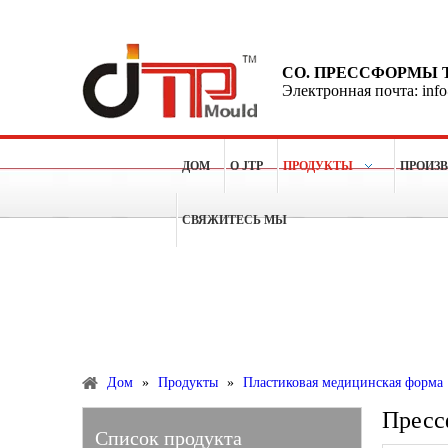
CO. ПРЕССФОРМЫ 
Электронная почта: inf
ДОМ
О JTP
ПРОДУКТЫ
ПРОИЗ
СВЯЖИТЕСЬ МЫ
Больше чем 15 лет опытов для делать пластичные п
Продукты
Дом
»
Продукты
»
Пластиковая медицинская форма
Пресс
Список продукта