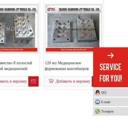
ачество 8 полостей
120 мл Медицинское
ой медицинской
формование контейнеров
ой формы
вить в корзину
Добавить в корзину
QQ
E-mail
Телефон