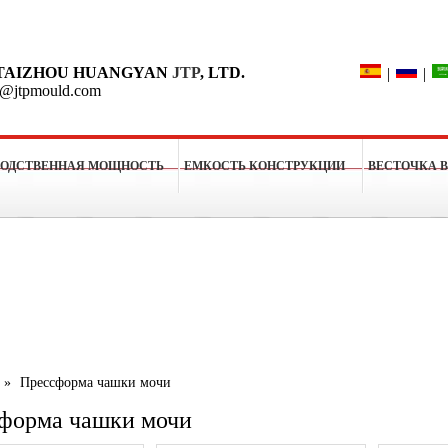
Поиск
TAIZHOU HUANGYAN
JTP
, LTD.
|
|
o@jtpmould.com
ВОДСТВЕННАЯ МОЩНОСТЬ
ЕМКОСТЬ КОНСТРУКЦИИ
ВЕСТОЧКА 
рессформы
»
Прессформа чашки мочи
форма чашки мочи