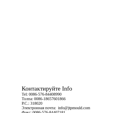
Контактируйте Info
Tel: 0086-576-84408990
Толпа: 0086-18657601866
P.C.: 318020
Электронная почта:
info@jtpmould.com
Факс: 0086-576-84407181