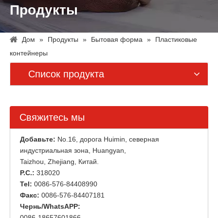
Продукты
Дом
»
Продукты
»
Бытовая форма
»
Пластиковые
контейнеры
Список продукта
Свяжитесь мы
Добавьте:
No.16, дорога Huimin, северная
индустриальная зона, Huangyan,
Taizhou, Zhejiang, Китай.
P.C.:
318020
Tel:
0086-576-84408990
Факс:
0086-576-84407181
Чернь/WhatsAPP:
0086-18657601866