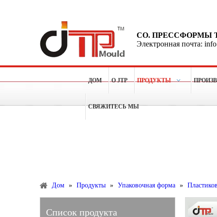
CO. ПРЕССФОРМЫ 
Электронная почта: inf
ДОМ
О JTP
ПРОДУКТЫ
ПРОИЗ
СВЯЖИТЕСЬ МЫ
Больше чем 15 лет опытов для делать пластичные п
Продукты
Дом
»
Продукты
»
Упаковочная форма
»
Пластико
Список продукта