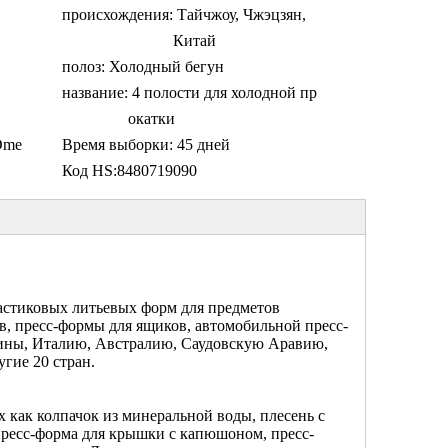
происхождения:
Тайчжоу, Чжэцзян,
Китай
полоз:
Холодный бегун
название:
4 полости для холодной пр
окатки
Dme
Время выборки:
45 дней
Код HS:
8480719090
ластиковых литьевых форм для предметов
в, пресс-формы для ящиков, автомобильной пресс-
ины, Италию, Австралию, Саудовскую Аравию,
гие 20 стран.
 как колпачок из минеральной воды, плесень с
пресс-форма для крышки с капюшоном, пресс-