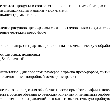
е чертеж продукта в соответствии с оригинальным образцом ил
ть спецификации машины у покупателя
икация формы пласта
ление рисунков пресс-формы согласно требованиям покупател
ение чертежей пресс-форм
ь сталь и amp; стандартные детали и начать механическую обрабо
и
регулировка, полировка
ng & сборочный
испытание. Для проверки размеров впрыска пресс-формы, фити
исследование - подробный осмотр, исправления
те тестовое видео для обработки пресс-форм; фотографии к пок
ять пробные образцы курьерским клиентам и принимать одобре
кончательных исправлений, выполните окончательную пробную