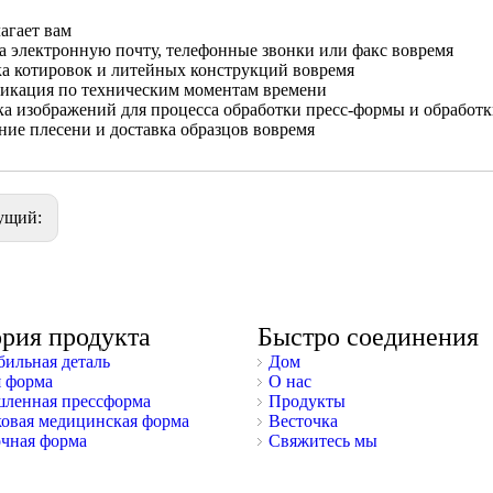
лагает вам
а электронную почту, телефонные звонки или факс вовремя
а котировок и литейных конструкций вовремя
икация по техническим моментам времени
а изображений для процесса обработки пресс-формы и обработ
ие плесени и доставка образцов вовремя
ущий:
ория продукта
Быстро соединения
ильная деталь
Дом
 форма
О нас
ленная прессформа
Продукты
овая медицинская форма
Весточка
чная форма
Свяжитесь мы