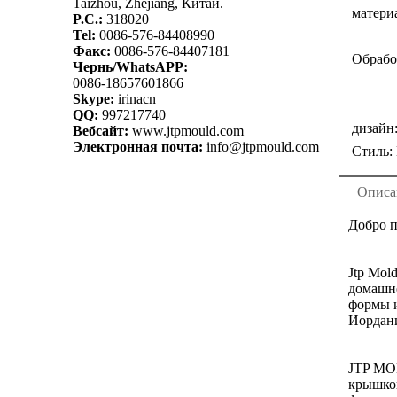
Taizhou, Zhejiang, Китай.
матери
P.C.:
318020
Tel:
0086-576-84408990
Факс:
0086-576-84407181
Обрабо
Чернь/WhatsAPP:
0086-18657601866
Skype:
irinacn
QQ:
997217740
дизайн
Вебсайт:
www.jtpmould.com
Электронная почта:
info@jtpmould.com
Стиль:
Описа
Добро п
Jtp Mol
домашне
формы и
Иордан
JTP MOL
крышкой