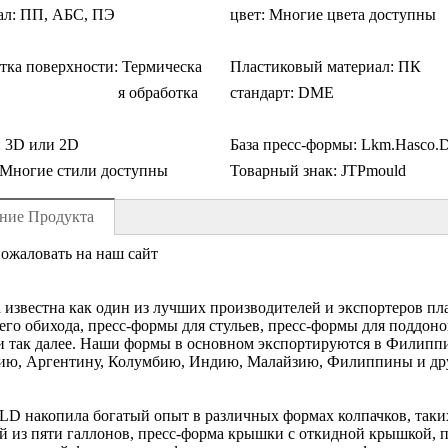
ал:
ПП, АБС, ПЭ
цвет:
Многие цвета доступны
тка поверхности:
Термическа
Пластиковый материал:
ПК
я обработка
стандарт:
DME
:
3D или 2D
База пресс-формы:
Lkm.Hasco.
Многие стили доступны
Товарный знак:
JTPmould
ние Продукта
ожаловать на наш сайт
d известна как один из лучших производителей и экспортеров п
го обихода, пресс-формы для стульев, пресс-формы для поддоно
 так далее. Наши формы в основном экспортируются в Филипп
ию, Аргентину, Колумбию, Индию, Малайзию, Филиппины и дру
D накопила богатый опыт в различных формах колпачков, таких
 из пяти галлонов, пресс-форма крышки с откидной крышкой, 