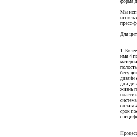
форма д
Мы испо
использ
пресс-ф
Для цит
1. Боле
имя 4 п
материа
полость
бегущие
дизайн 
дни диз
жизнь п
пластик
система
оплата 
срок по
специфи
Процесс