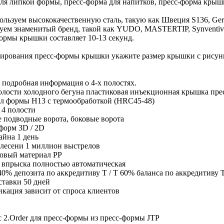
ля липкой формы, пресс-форма для напитков, пресс-форма крышки
льзуем высококачественную сталь, такую ​​как Швеция S136, Ge
уем знаменитый бренд, такой как YUDO, MASTERTIP, Synventive,
ормы крышки составляет 10-13 секунд.
ирования пресс-формы крышки укажите размер крышки с рисунк
е подробная информация о 4-х полостях.
олости холодного бегуна пластиковая инъекционная крышка пре
л формы H13 с термообработкой (HRC45-48)
 4 полости
 подводные ворота, боковые ворота
форм 3D / 2D
айна 1 день
лесени 1 миллион выстрелов
овый материал PP
 впрыска полностью автоматическая
40% депозита по аккредитиву T / T 60% баланса по аккредитиву T
ставки 50 дней
кация зависит от спроса клиентов
 2.Order для пресс-формы из пресс-формы JTP