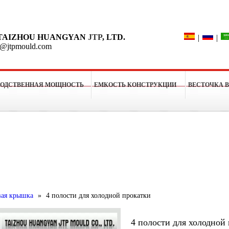
Поиск
TAIZHOU HUANGYAN
JTP
, LTD.
|
|
o@jtpmould.com
ВОДСТВЕННАЯ МОЩНОСТЬ
ЕМКОСТЬ КОНСТРУКЦИИ
ВЕСТОЧКА 
рессформы
вая крышка
»
4 полости для холодной прокатки
4 полости для холодной