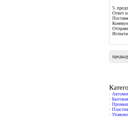
5. пред
Ответ н
Поставк
Коммун
Отправк
Испытан
предыд
Катег
Автомоб
Бытовая
Промыш
Пластик
Упаково
Фокус на завершенности на качестве
Создать значение для клиента