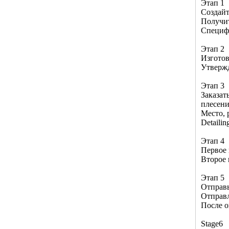
Этап 1
Создайт
Получи
Специф
Этап 2
Изготов
Утвержд
Этап 3
Заказат
плесен
Место, 
Detaili
Этап 4
Первое 
Второе 
Этап 5
Отправь
Отправл
После о
Stage6