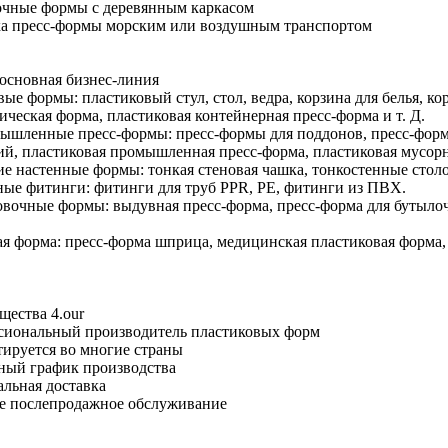
очные формы с деревянным каркасом
ка пресс-формы морским или воздушным транспортом
основная бизнес-линия
вые формы: пластиковый стул, стол, ведра, корзина для белья, ко
ическая форма, пластиковая контейнерная пресс-форма и т. Д.
ышленные пресс-формы: пресс-формы для поддонов, пресс-форм
й, пластиковая промышленная пресс-форма, пластиковая мусорна
ие настенные формы: тонкая стеновая чашка, тонкостенные столо
ные фитинги: фитинги для труб PPR, PE, фитинги из ПВХ.
овочные формы: выдувная пресс-форма, пресс-форма для бутыл
ая форма: пресс-форма шприца, медицинская пластиковая форма
ества 4.our
сиональный производитель пластиковых форм
ируется во многие страны
ный график производства
льная доставка
е послепродажное обслуживание