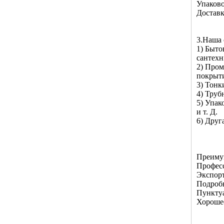
Упаков
Достав
3.Наша 
1) Быто
сантехн
2) Пром
покрыти
3) Тонк
4) Труб
5) Упак
и т. Д.
6) Друг
Преимущ
Профес
Экспорт
Подроб
Пунктуа
Хороше