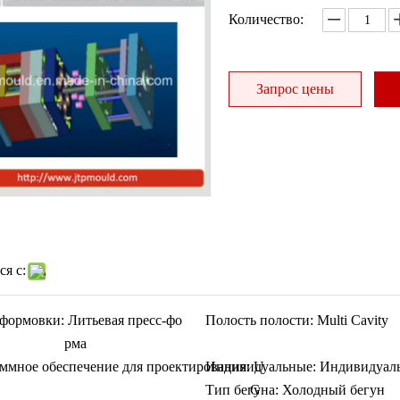
Количество:
Запрос цены
я с:
формовки:
Литьевая пресс-фо
Полость полости:
Multi Cavity
рма
ммное обеспечение для проектирования:
Индивидуальные:
U
Индивидуал
Тип бегуна:
G
Холодный бегун