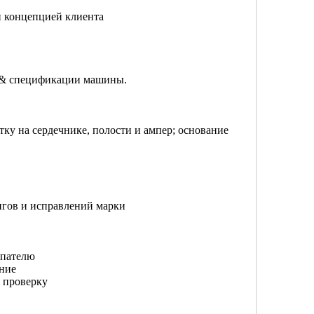
и концепцией клиента
я & спецификации машины.
тку на сердечнике, полости и ампер; основание
нгов и исправлений марки
упателю
ние
 проверку