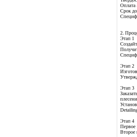
Оплата 
Срок до
Специфи
2. Проц
Этап 1
Создайт
Получи
Специф
Этап 2
Изготов
Утвержд
Этап 3
Заказат
плесен
Установ
Detaili
Этап 4
Первое 
Второе 