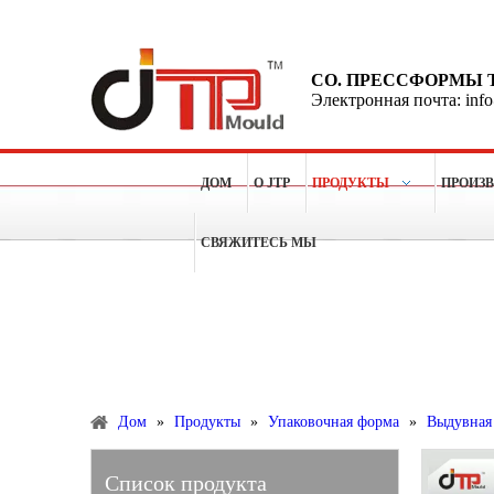
CO. ПРЕССФОРМЫ 
Электронная почта: inf
ДОМ
О JTP
ПРОДУКТЫ
ПРОИЗ
СВЯЖИТЕСЬ МЫ
Больше чем 15 лет опытов для делать пластичные п
Продукты
Дом
»
Продукты
»
Упаковочная форма
»
Выдувная
Список продукта