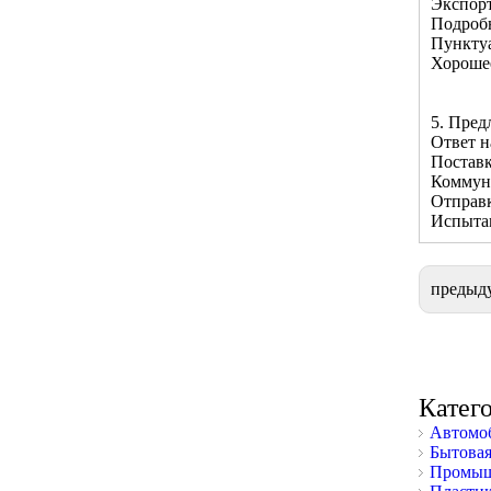
Экспорт
Подроб
Пунктуа
Хороше
5. Пред
Ответ н
Поставк
Коммун
Отправк
Испытан
предыд
Катег
Автомоб
Бытовая
Промыш