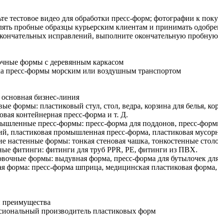
те тестовое видео для обработки пресс-форм; фотографии к пок
ять пробные образцы курьерским клиентам и принимать одобре
кончательных исправлений, выполните окончательную пробную
очные формы с деревянным каркасом
ка пресс-формы морским или воздушным транспортом
 основная бизнес-линия
вые формы: пластиковый стул, стол, ведра, корзина для белья, ко
овая контейнерная пресс-форма и т. Д.
ышленные пресс-формы: пресс-форма для поддонов, пресс-форм
й, пластиковая промышленная пресс-форма, пластиковая мусорна
ие настенные формы: тонкая стеновая чашка, тонкостенные столо
ные фитинги: фитинги для труб PPR, PE, фитинги из ПВХ.
овочные формы: выдувная форма, пресс-форма для бутылочек для
ая форма: пресс-форма шприца, медицинская пластиковая форма
и преимущества
сиональный производитель пластиковых форм