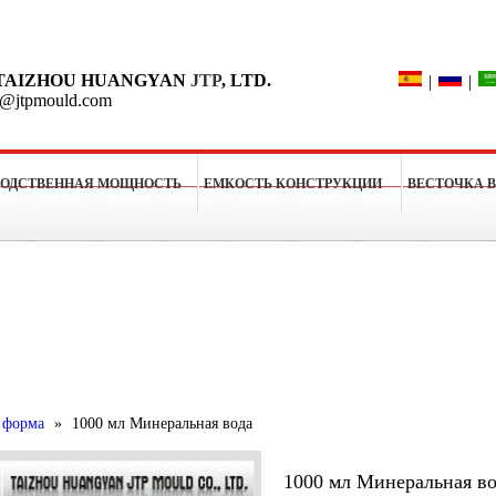
Поиск
TAIZHOU HUANGYAN
JTP
, LTD.
|
|
o@jtpmould.com
ВОДСТВЕННАЯ МОЩНОСТЬ
ЕМКОСТЬ КОНСТРУКЦИИ
ВЕСТОЧКА 
рессформы
 форма
»
1000 мл Минеральная вода
1000 мл Минеральная в