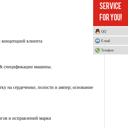
QQ
и концепцией клиента
E-mail
Телефон
я & спецификации машины.
тку на сердечнике, полости и ампер; основание
нгов и исправлений марки