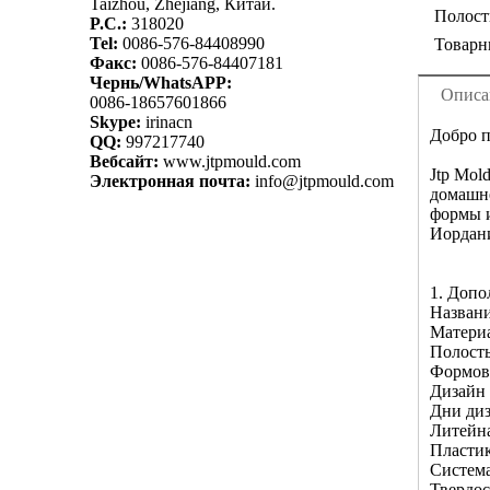
Taizhou, Zhejiang, Китай.
Полост
P.C.:
318020
Tel:
0086-576-84408990
Товарн
Факс:
0086-576-84407181
Чернь/WhatsAPP:
Описа
0086-18657601866
Skype:
irinacn
Добро п
QQ:
997217740
Вебсайт:
www.jtpmould.com
Jtp Mol
Электронная почта:
info@jtpmould.com
домашне
формы и
Иордан
1. Допо
Названи
Матери
Полость
Формов
Дизайн 
Дни диз
Литейна
Пласти
Систем
Твердос