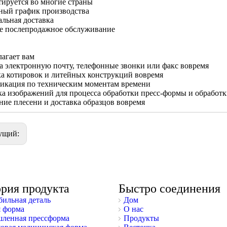
ируется во многие страны
ный график производства
льная доставка
е послепродажное обслуживание
лагает вам
а электронную почту, телефонные звонки или факс вовремя
а котировок и литейных конструкций вовремя
икация по техническим моментам времени
а изображений для процесса обработки пресс-формы и обработ
ие плесени и доставка образцов вовремя
ущий:
ория продукта
Быстро соединения
ильная деталь
Дом
 форма
О нас
ленная прессформа
Продукты