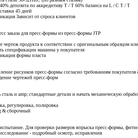
40% депозита по аккредитиву T / T 60% баланса на L / C T / T
ставки 45 дней
кация Зависит от спроса клиентов
есс заказа для пресс-формы из пресс-формы JTP
е чертеж продукта в соответствии с оригинальным образцом ил
ть спецификации машины у покупателя
икация формы пласта
ление рисунков пресс-формы согласно требованиям покупател
ение чертежей пресс-форм
ь сталь и amp; стандартные детали и начать механическую обрабо
и
ка, регулировка, полировка
ng & сборочный
испытание. Для проверки размеров впрыска пресс-формы, фити
исследование - подробный осмотр, исправления