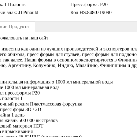
ь:
1 Полость
Пресс-форма:
P20
ый знак:
JTPmould
Код HS:
8480719090
ние Продукта
ожаловать на наш сайт
d известна как один из лучших производителей и экспортеров п
го обихода, пресс-формы для стульев, пресс-формы для поддоно
 так далее. Наши формы в основном экспортируются в Филипп
ию, Аргентину, Колумбию, Индию, Малайзию, Филиппины и дру
лнительная информация о 1000 мл минеральной воды
е 1000 мл минеральная вода
ал прессформы P20
 полости 1
очный режим Пластмассовая форсунка
пресс-форм 3D / 2D
айна 1 день
я жизнь 500 000 выстрелов
ковый материал ПЭТ
а впрыскивания
ть стали 36-52HRC (по разным сталям)