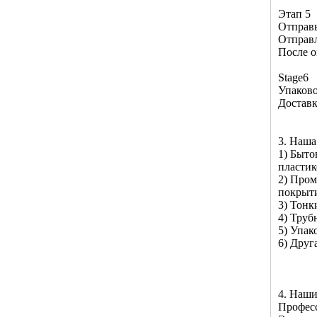
Этап 5
Отправь
Отправл
После о
Stage6
Упаков
Достав
3. Наша
1) Быто
пластик
2) Пром
покрыти
3) Тонк
4) Труб
5) Упак
6) Друг
4. Наш
Профес