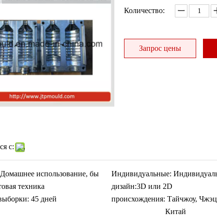
Количество:
Запрос цены
я с:
Домашнее использование, бы
Индивидуальные:
Индивидуал
товая техника
дизайн:
3D или 2D
выборки:
45 дней
происхождения:
Тайчжоу, Чжэц
Китай