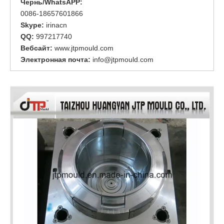
Чернь/WhatsAPP:
0086-18657601866
Skype:
irinacn
QQ:
997217740
Вебсайт:
www.jtpmould.com
Электронная почта:
info@jtpmould.com