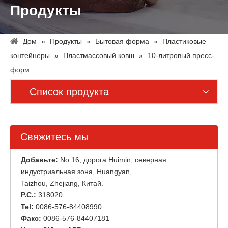
Продукты
Дом
»
Продукты
»
Бытовая форма
»
Пластиковые
контейнеры
»
Пластмассовый ковш
»
10-литровый пресс-
форм
Список продукта
Свяжитесь мы
Добавьте:
No.16, дорога Huimin, северная
индустриальная зона, Huangyan,
Taizhou, Zhejiang, Китай.
P.C.:
318020
Tel:
0086-576-84408990
Факс:
0086-576-84407181