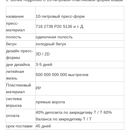
название
10-литровый пресс-форм
пресс-
718 2738 P20 S136 и т. Д.
материал
полость
одиночная полость
бегун
холодный бегун
дизайн пресс-
3D / 2D
формы
дни дизайна
3-5 дней
литейная
500 000 000 000 выстрелов
жизнь
Пластиковый
PP
материал
система
прямые ворота
впрыска
40% депозита по аккредитиву T / T 60%
оплата
баланса по аккредитиву T / T
срок поставки
45 дней