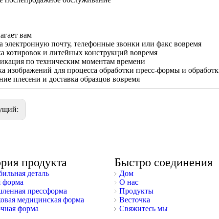
лагает вам
а электронную почту, телефонные звонки или факс вовремя
а котировок и литейных конструкций вовремя
икация по техническим моментам времени
а изображений для процесса обработки пресс-формы и обработ
ие плесени и доставка образцов вовремя
ущий:
ория продукта
Быстро соединения
ильная деталь
Дом
 форма
О нас
ленная прессформа
Продукты
овая медицинская форма
Весточка
чная форма
Свяжитесь мы