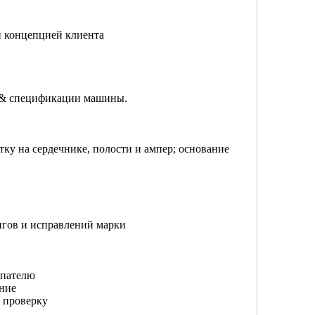
и концепцией клиента
я & спецификации машины.
тку на сердечнике, полости и ампер; основание
нгов и исправлений марки
упателю
ние
 проверку