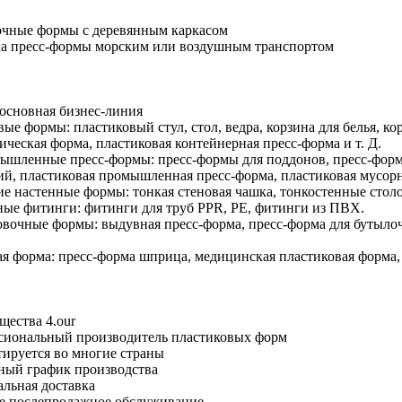
очные формы с деревянным каркасом
ка пресс-формы морским или воздушным транспортом
основная бизнес-линия
вые формы: пластиковый стул, стол, ведра, корзина для белья, ко
ическая форма, пластиковая контейнерная пресс-форма и т. Д.
ышленные пресс-формы: пресс-формы для поддонов, пресс-форм
й, пластиковая промышленная пресс-форма, пластиковая мусорна
ие настенные формы: тонкая стеновая чашка, тонкостенные столо
ные фитинги: фитинги для труб PPR, PE, фитинги из ПВХ.
овочные формы: выдувная пресс-форма, пресс-форма для бутыл
ая форма: пресс-форма шприца, медицинская пластиковая форма
ества 4.our
сиональный производитель пластиковых форм
ируется во многие страны
ный график производства
льная доставка
е послепродажное обслуживание