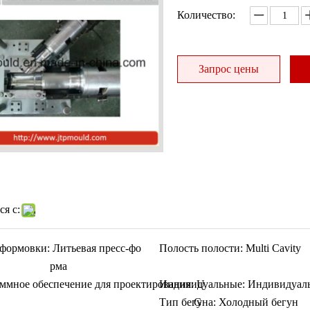
Количество:
Запрос цены
я с:
формовки:
Литьевая пресс-фо
Полость полости:
Multi Cavity
рма
ммное обеспечение для проектирования:
Индивидуальные:
U
Индивидуал
Тип бегуна:
G
Холодный бегун