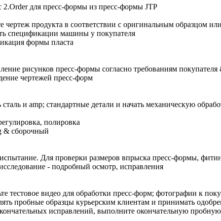
 2.Order для пресс-формы из пресс-формы JTP
е чертеж продукта в соответствии с оригинальным образцом ил
ть спецификации машины у покупателя
икация формы пласта
ление рисунков пресс-формы согласно требованиям покупател
ение чертежей пресс-форм
ь сталь и amp; стандартные детали и начать механическую обрабо
и
регулировка, полировка
ng & сборочный
испытание. Для проверки размеров впрыска пресс-формы, фити
исследование - подробный осмотр, исправления
те тестовое видео для обработки пресс-форм; фотографии к пок
ять пробные образцы курьерским клиентам и принимать одобре
кончательных исправлений, выполните окончательную пробную