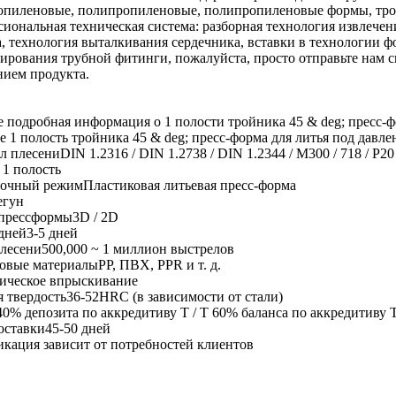
пиленовые, полипропиленовые, полипропиленовые формы, тройн
иональная техническая система: разборная технология извлече
, технология выталкивания сердечника, вставки в технологии ф
ирования трубной фитинги, пожалуйста, просто отправьте нам 
нием продукта.
е подробная информация о 1 полости тройника 45 & deg; пресс-ф
е 1 полость тройника 45 & deg; пресс-форма для литья под давл
л плесениDIN 1.2316 / DIN 1.2738 / DIN 1.2344 / M300 / 718 / P20 и
 1 полость
очный режимПластиковая литьевая пресс-форма
егун
 прессформы3D / 2D
дней3-5 дней
лесени500,000 ~ 1 миллион выстрелов
овые материалыPP, ПВХ, PPR и т. д.
ическое впрыскивание
я твердость36-52HRC (в зависимости от стали)
40% депозита по аккредитиву T / T 60% баланса по аккредитиву T
оставки45-50 дней
кация зависит от потребностей клиентов