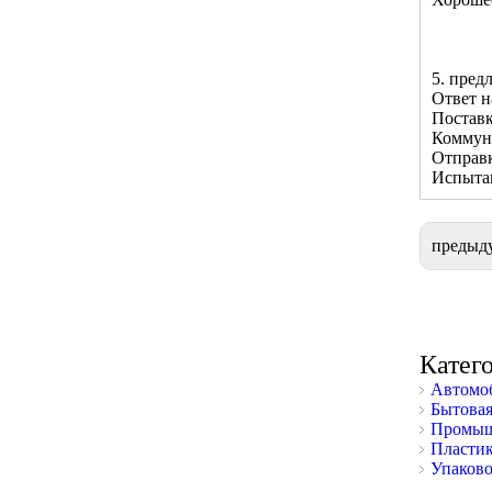
5. пред
Ответ н
Поставк
Коммун
Отправк
Испытан
предыд
Катег
Автомоб
Бытовая
Промыш
Пластик
Упаково
Фокус на завершенности на качестве