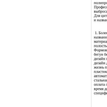
полипро
Професс
выброса
Для цит
и назва
1. Боле
названи
материа
полость
Формов
бегун б
дизайн
дизайн 
жизнь п
пластик
автомат
стальна
оплата 
время д
специфи