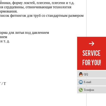
ики, форму локтей, плесени, плесени и т.д.
ния сердцевины, отвинчивающая технология
ормования.
список фитингов для труб со стандартным размером
орма для литья под давлением
ением
 т. д.
QQ
E-mail
 / T
Телефон