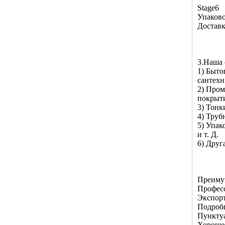
Stage6
Упаков
Достав
3.Наша 
1) Быто
сантехн
2) Пром
покрыти
3) Тонк
4) Труб
5) Упак
и т. Д.
6) Друг
Преимущ
Профес
Экспорт
Подроб
Пунктуа
Хороше