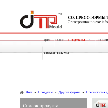
CO. ПРЕССФОРМЫ 
Электронная почта: inf
ДОМ
О JTP
ПРОДУКТЫ
ПРОИЗ
СВЯЖИТЕСЬ МЫ
Больше чем 15 лет опытов для делать пластичные п
Продукты
Дом
»
Продукты
»
Другие формы
»
Пресс-форма д
Список продукта