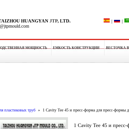
Поиск
TAIZHOU HUANGYAN
JTP
, LTD.
|
|
o@jtpmould.com
ВОДСТВЕННАЯ МОЩНОСТЬ
ЕМКОСТЬ КОНСТРУКЦИИ
ВЕСТОЧКА 
рессформы
ля пластиковых труб
»
1 Cavity Tee 45 и пресс-форма для пресс-формы 
1 Cavity Tee 45 и прес