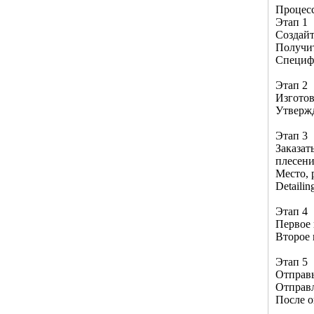
Процесс
Этап 1
Создайт
Получи
Специф
Этап 2
Изготов
Утвержд
Этап 3
Заказат
плесен
Место, 
Detaili
Этап 4
Первое 
Второе 
Этап 5
Отправь
Отправл
После о