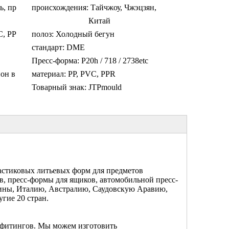
ь, пр
происхождения:
Тайчжоу, Чжэцзян,
Китай
C, PP
полоз:
Холодный бегун
стандарт:
DME
Пресс-форма:
P20h / 718 / 2738etc
он в
материал:
PP, PVC, PPR
Товарный знак:
JTPmould
ластиковых литьевых форм для предметов
в, пресс-формы для ящиков, автомобильной пресс-
ины, Италию, Австралию, Саудовскую Аравию,
гие 20 стран.
 фитингов. Мы можем изготовить