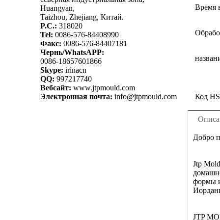
Время 
Huangyan,
Taizhou, Zhejiang, Китай.
P.C.:
318020
Обрабо
Tel:
0086-576-84408990
Факс:
0086-576-84407181
Чернь/WhatsAPP:
назван
0086-18657601866
Skype:
irinacn
QQ:
997217740
Вебсайт:
www.jtpmould.com
Электронная почта:
info@jtpmould.com
Код HS
Описа
Добро п
Jtp Mol
домашне
формы и
Иордан
JTP MOL