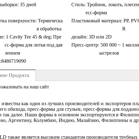
выборки:
35 дней
Стиль:
Тройник, локоть, плесен
есс-форма
тка поверхности:
Термическа
Пластиковый материал:
PP, PV
я обработка
R
ие:
1 Cavity Tee 45 & deg; Пре
дизайн:
3D или 2D
сс-форма для литья под дав
Пресс-центр:
500 000 ~ 1 милли
лением
ыстрелов
:
8480719090
ние Продукта
ожаловать на наш сайт
d известна как один из лучших производителей и экспортеров п
го обихода, пресс-формы для стульев, пресс-формы для поддоно
 так далее. Наши формы в основном экспортируются в Филипп
ию, Аргентину, Колумбию, Индию, Малайзию, Филиппины и дру
D также является высоким стандартом производителя трубных