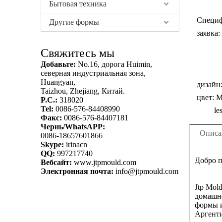
Бытовая техника
Специф
Другие формы
заявка:
Свяжитесь мы
Добавьте:
No.16, дорога Huimin,
северная индустриальная зона,
Huangyan,
дизайн
Taizhou, Zhejiang, Китай.
цвет:
Мн
P.C.:
318020
Tel:
0086-576-84408990
le
Факс:
0086-576-84407181
Чернь/WhatsAPP:
Описа
0086-18657601866
Skype:
irinacn
QQ:
997217740
Добро п
Вебсайт:
www.jtpmould.com
Электронная почта:
info@jtpmould.com
Jtp Mol
домашне
формы и
Аргенти