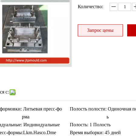
Количество:
Запрос цены
я с:
формовки:
Литьевая пресс-фо
Полость полости:
Одиночная п
рма
ь
дуальные:
Индивидуальные
Полость:
1 Полость
ресс-формы:
Lkm.Hasco.Dme
Время выборки:
45 дней