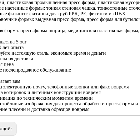
й, пластиковая промышленная пресс-форма, пластиковая мусорна
ие настенные формы: тонкая стеновая чашка, тонкостенные столо
ные фитинги: фитинги для труб PPR, PE, фитинги из ПВХ.
овочные формы: выдувная пресс-форма, пресс-форма для бутыл
ая форма: пресс-форма шприца, медицинская пластиковая форма
ества 5.our
0 лет опыта
уйте настоящую сталь, экономьте время и деньги
льная доставка
я цена
е послепродажное обслуживание
лагает вам
а электронную почту, телефонные звонки или факс вовремя
а котировок и литейных конструкций вовремя
икация по техническим моментам времени
стойчивые изображения для процесса обработки пресс-формы и
ие плесени и доставка образцов вовремя
ущий: