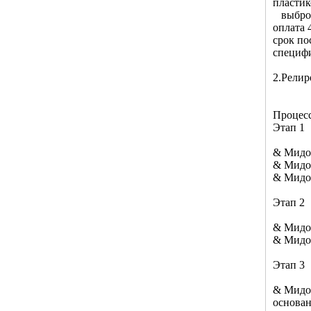
пласти
выброс
оплата 
срок по
специфи
2.Релир
Процесс
Этап 1
& Мидот
& Мидо
& Мидо
Этап 2
& Мидот
& Мидот
Этап 3
& Мидот
основан