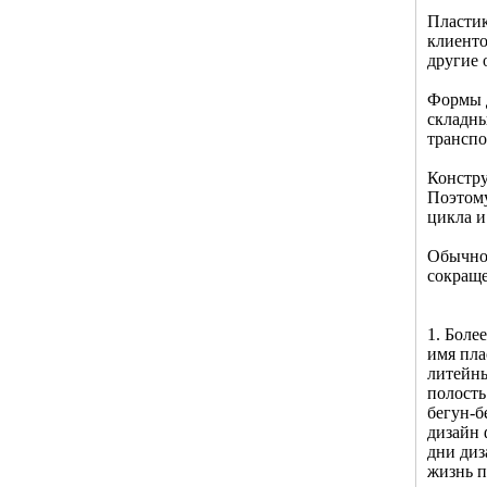
Пластик
клиенто
другие 
Формы д
складны
транспо
Констру
Поэтому
цикла и
Обычно 
сокраще
1. Боле
имя пла
литейны
полость
бегун-б
дизайн 
дни диз
жизнь п