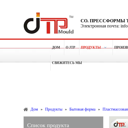
CO. ПРЕССФОРМЫ 
Электронная почта: inf
ДОМ
О JTP
ПРОДУКТЫ
ПРОИЗ
СВЯЖИТЕСЬ МЫ
Больше чем 15 лет опытов для делать пластичные п
Продукты
Дом
»
Продукты
»
Бытовая форма
»
Пластмассовая
Список продукта