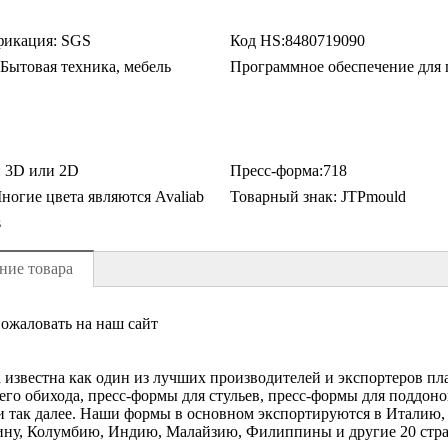
икация:
SGS
Код HS:
8480719090
Бытовая техника, мебель
Программное обеспечение для 
:
3D или 2D
Пресс-форма:
718
огие цвета являются Avaliab
Товарный знак:
JTPmould
s
ние товара
ожаловать на наш сайт
d известна как один из лучших производителей и экспортеров п
го обихода, пресс-формы для стульев, пресс-формы для поддоно
 так далее. Наши формы в основном экспортируются в Италию
ну, Колумбию, Индию, Малайзию, Филиппины и другие 20 стра