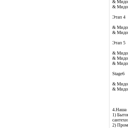
& Мидот
& Мидот
Этап 4
& Мидот
& Мидот
Этап 5
& Мидот
& Мидот
& Мидот
Stage6
& Мидо
& Мидо
4.Наша 
1) Быто
сантехн
2) Пром