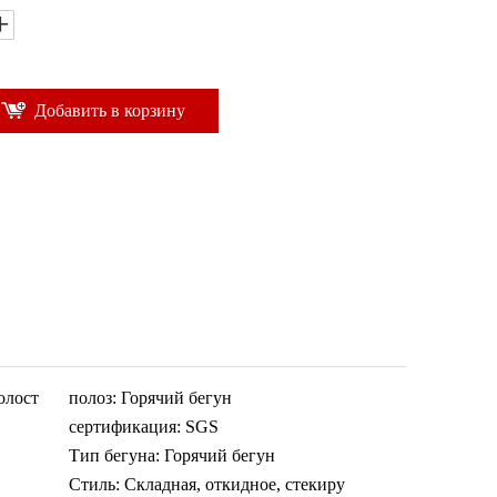
Добавить в корзину
олост
полоз:
Горячий бегун
сертификация:
SGS
Тип бегуна:
Горячий бегун
Стиль:
Складная, откидное, стекиру