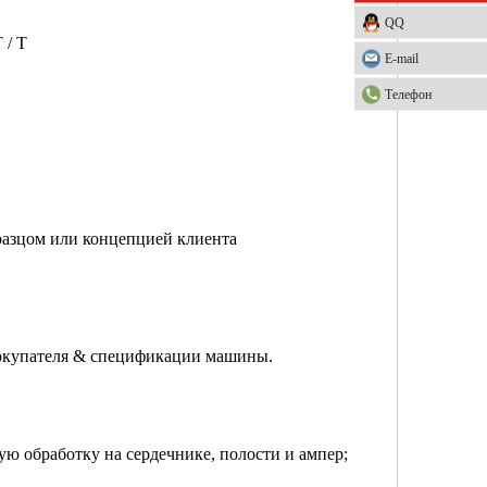
QQ
 / T
E-mail
Телефон
разцом или концепцией клиента
покупателя & спецификации машины.
ую обработку на сердечнике, полости и ампер;