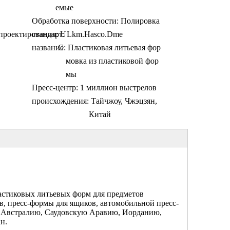
емые
Обработка поверхности:
Полировка
проектирования:
стандарт:
U
Lkm.Hasco.Dme
название:
G
Пластиковая литьевая фор
мовка из пластиковой фор
мы
Пресс-центр:
1 миллион выстрелов
происхождения:
Тайчжоу, Чжэцзян,
Китай
ластиковых литьевых форм для предметов
в, пресс-формы для ящиков, автомобильной пресс-
, Австралию, Саудовскую Аравию, Иорданию,
н.