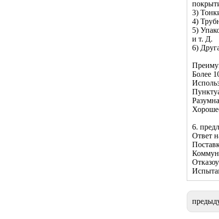
покрыти
3) Тонк
4) Труб
5) Упак
и т. Д.
6) Друг
Преимущ
Более 1
Использ
Пунктуа
Разумна
Хороше
6. пред
Ответ н
Поставк
Коммун
Отказоу
Испытан
предыд