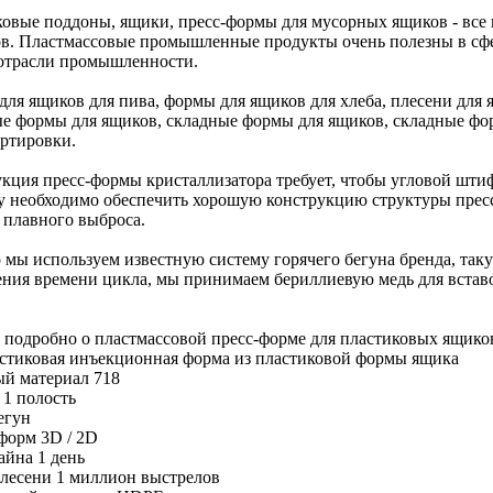
овые поддоны, ящики, пресс-формы для мусорных ящиков - все
в. Пластмассовые промышленные продукты очень полезны в сфе
отрасли промышленности.
ля ящиков для пива, формы для ящиков для хлеба, плесени для 
е формы для ящиков, складные формы для ящиков, складные фор
ртировки.
кция пресс-формы кристаллизатора требует, чтобы угловой шти
 необходимо обеспечить хорошую конструкцию структуры прес
 плавного выброса.
мы используем известную систему горячего бегуна бренда, такую ​​
ния времени цикла, мы принимаем бериллиевую медь для встав
е подробно о пластмассовой пресс-форме для пластиковых ящико
стиковая инъекционная форма из пластиковой формы ящика
й материал 718
 1 полость
егун
форм 3D / 2D
айна 1 день
лесени 1 миллион выстрелов