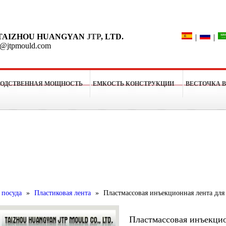
Поиск
TAIZHOU HUANGYAN
JTP
, LTD.
|
|
o@jtpmould.com
ВОДСТВЕННАЯ МОЩНОСТЬ
ЕМКОСТЬ КОНСТРУКЦИИ
ВЕСТОЧКА 
рессформы
 посуда
»
Пластиковая лента
»
Пластмассовая инъекционная лента для
Пластмассовая инъекцио