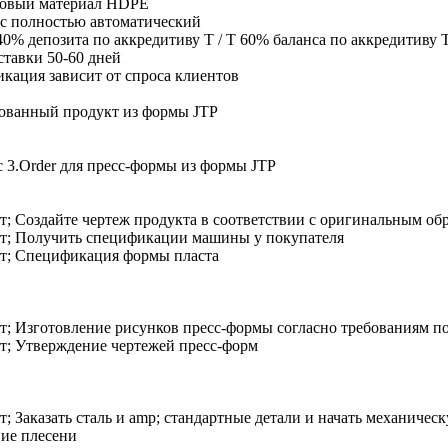
ковый материал HDPE
 полностью автоматический
40% депозита по аккредитиву T / T 60% баланса по аккредитиву T
ставки 50-60 дней
кация зависит от спроса клиентов
ованный продукт из формы JTP
 3.Order для пресс-формы из формы JTP
; Создайте чертеж продукта в соответствии с оригинальным об
т; Получить спецификации машины у покупателя
т; Спецификация формы пласта
; Изготовление рисунков пресс-формы согласно требованиям 
; Утверждение чертежей пресс-форм
; Заказать сталь и amp; стандартные детали и начать механическ
ие плесени