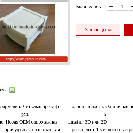
Количество:
Запрос цены
я с:
формовки:
Литьевая пресс-фо
Полость полости:
Одиночная п
рма
ь
ие:
Новая OEM одноэтажная
дизайн:
3D или 2D
причудливая пластиковая я
Пресс-центр:
1 миллион выстр