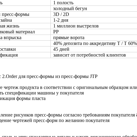
ь
1 полость
холодный бегун
 пресс-формы
3D / 2D
зайна
1-2 дня
ая жизнь
1 миллион выстрелов
ковый материал
PP
а впрыска
прямые ворота
40% депозита по аккредитиву T / T 60% 
оставки
45 дней
фикация
зависит от потребностей клиентов
 2.Order для пресс-формы из пресс-формы JTP
е чертеж продукта в соответствии с оригинальным образцом ил
ть спецификации машины у покупателя
икация формы пласта
ление рисунков пресс-формы согласно требованиям покупател
ение чертежей пресс-форм по желанию покупателя
ь сталь и amp; стандартные детали и начать механическую обрабо