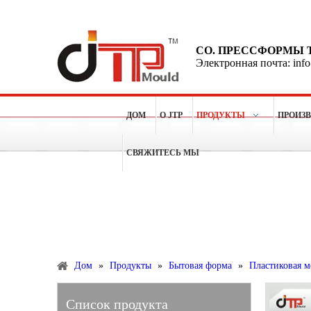
CO. ПРЕССФОРМЫ 
Электронная почта: inf
ДОМ
О JTP
ПРОДУКТЫ
ПРОИЗ
СВЯЖИТЕСЬ МЫ
Больше чем 15 лет опытов для делать пластичные п
Продукты
Дом
»
Продукты
»
Бытовая форма
»
Пластиковая м
Список продукта