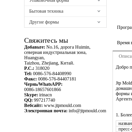
Упаковочная форма
Бытовая техника
Другие формы
Програ
Свяжитесь мы
Время 
Добавьте:
No.16, дорога Huimin,
северная индустриальная зона,
Описа
Huangyan,
Taizhou, Zhejiang, Китай.
Добро п
P.C.:
318020
Tel:
0086-576-84408990
Факс:
0086-576-84407181
Jtp Mol
Чернь/WhatsAPP:
домашне
0086-18657601866
формы и
Skype:
irinacn
Аргенти
QQ:
997217740
Вебсайт:
www.jtpmould.com
Электронная почта:
info@jtpmould.com
1. Боле
назван
пресс-