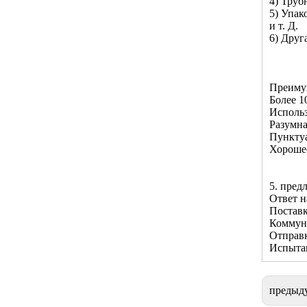
4) Труб
5) Упак
и т. Д.
6) Друг
Преимущ
Более 1
Использ
Разумна
Пунктуа
Хороше
5. пред
Ответ н
Поставк
Коммун
Отправк
Испытан
предыд