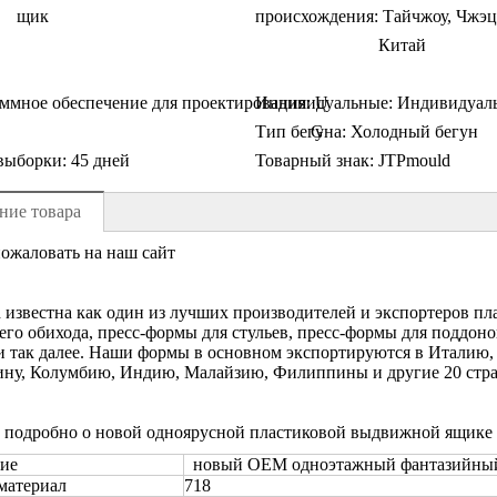
щик
происхождения:
Тайчжоу, Чжэц
Китай
ммное обеспечение для проектирования:
Индивидуальные:
U
Индивидуал
Тип бегуна:
G
Холодный бегун
выборки:
45 дней
Товарный знак:
JTPmould
ние товара
ожаловать на наш сайт
d известна как один из лучших производителей и экспортеров п
го обихода, пресс-формы для стульев, пресс-формы для поддоно
 так далее. Наши формы в основном экспортируются в Италию
ну, Колумбию, Индию, Малайзию, Филиппины и другие 20 стра
е подробно о новой одноярусной пластиковой выдвижной ящик
ие
новый OEM одноэтажный фантазийный
материал
718