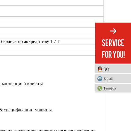
баланса по аккредитиву T / T
QQ
E-mail
и концепцией клиента
Телефон
я & спецификации машины.
тку на сердечнике, полости и ампер; основание