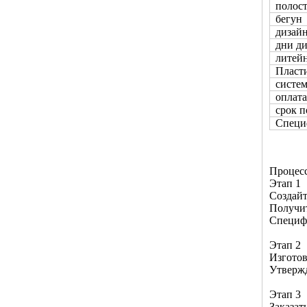
полост
бегун
дизайн
дни ди
литейн
Пласти
систем
оплата
срок п
Специ
Процесс
Этап 1
Создайт
Получи
Специф
Этап 2
Изготов
Утвержд
Этап 3
Заказат