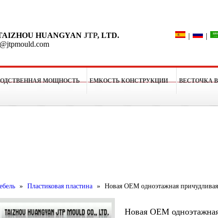
Поиск
TAIZHOU HUANGYAN
JTP
, LTD.
|
|
o@jtpmould.com
ВОДСТВЕННАЯ МОЩНОСТЬ
ЕМКОСТЬ КОНСТРУКЦИИ
ВЕСТОЧКА 
рессформы
ебель
»
Пластиковая пластина
»
Новая OEM одноэтажная причудливая
Новая OEM одноэтажная