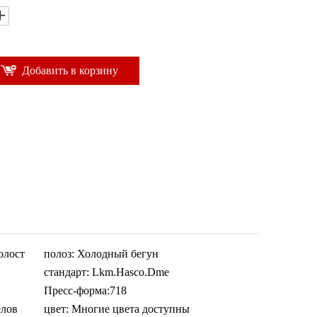
Добавить в корзину
олост
полоз:
Холодный бегун
стандарт:
Lkm.Hasco.Dme
Пресс-форма:
718
елов
цвет:
Многие цвета доступны