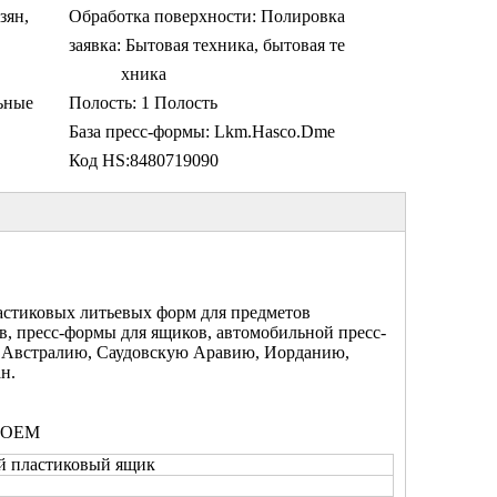
зян,
Обработка поверхности:
Полировка
заявка:
Бытовая техника, бытовая те
хника
ьные
Полость:
1 Полость
База пресс-формы:
Lkm.Hasco.Dme
Код HS:
8480719090
ластиковых литьевых форм для предметов
в, пресс-формы для ящиков, автомобильной пресс-
, Австралию, Саудовскую Аравию, Иорданию,
н.
е OEM
 пластиковый ящик