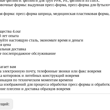
ные фитинги: фитинги для труб PPR, PE, фитинги из ПВХ.
овочные формы: выдувная пресс-форма, пресс-форма для бутыл
ая форма: пресс-форма шприца, медицинская пластиковая форма
ества 4.our
0 лет опыта
уйте настоящую сталь, экономьте время и деньги
я цена
льная доставка
е послепродажное обслуживание
лагает вам
а электронную почту, телефонные звонки или факс вовремя
а котировок и литейных конструкций вовремя
икация по техническим моментам времени
а изображений для процесса обработки пресс-формы и обработ
ие плесени и доставка образцов вовремя
ущий: