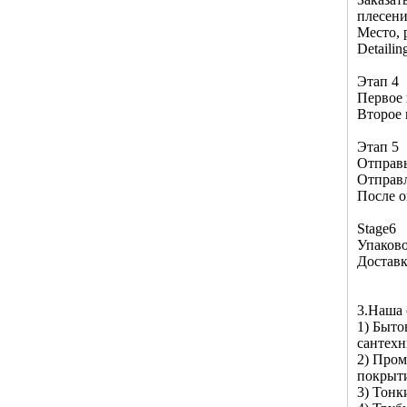
плесен
Место, 
Detaili
Этап 4
Первое 
Второе 
Этап 5
Отправь
Отправл
После о
Stage6
Упаков
Достав
3.Наша 
1) Быто
сантехн
2) Пром
покрыти
3) Тонк