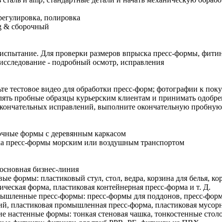
и
регулировка, полировка
ng & сборочный
испытание. Для проверки размеров впрыска пресс-формы, фити
исследование - подробный осмотр, исправления
те тестовое видео для обработки пресс-форм; фотографии к пок
ять пробные образцы курьерским клиентам и принимать одобре
кончательных исправлений, выполните окончательную пробную
очные формы с деревянным каркасом
ка пресс-формы морским или воздушным транспортом
основная бизнес-линия
вые формы: пластиковый стул, стол, ведра, корзина для белья, ко
ическая форма, пластиковая контейнерная пресс-форма и т. Д.
ышленные пресс-формы: пресс-формы для поддонов, пресс-форм
й, пластиковая промышленная пресс-форма, пластиковая мусорна
ие настенные формы: тонкая стеновая чашка, тонкостенные столо