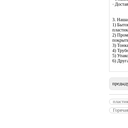
· Доста
3. Наша
1) Быто
пластик
2) Пром
покрыти
3) Тонк
4) Труб
5) Упак
6) Друг
предыд
пласти
Горяча