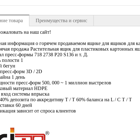
ние товара
Преимущества и сервис
ожаловать на наш сайт!
ая информация о горячем продаваемом ящике для ящиков для к
ячая продажа Растительная ящик для пластиковых картонных 
л пресс-формы 718 2738 P20 S136 и т. Д.
 полости 1
й бегун
пресс-форм 3D / 2D
айна 1 день
дности пресс-форм 500, 000 ~ 1 миллион выстрелов
ковый материал HDPE
 вход системы впрыска
40% депозита по аккредитиву T / T 60% баланса на L / C T / T
ставки 60 дней
кация зависит от спроса клиентов