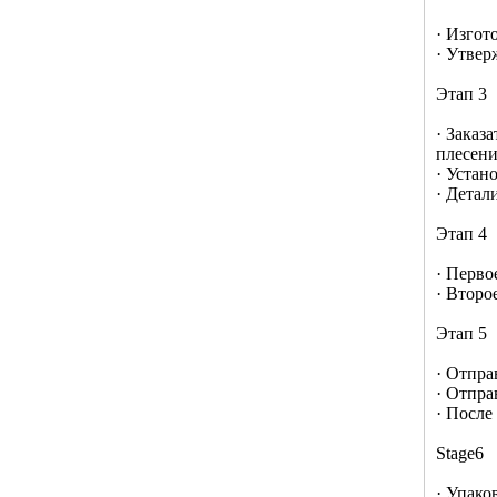
· Изгот
· Утвер
Этап 3
· Заказ
плесен
· Устан
· Детал
Этап 4
· Перво
· Второ
Этап 5
· Отпра
· Отпра
· После
Stage6
· Упако