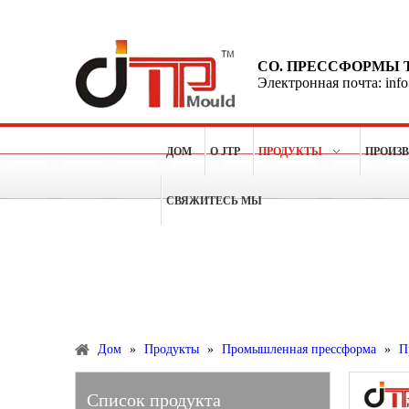
CO. ПРЕССФОРМЫ 
Электронная почта: inf
ДОМ
О JTP
ПРОДУКТЫ
ПРОИЗ
СВЯЖИТЕСЬ МЫ
Больше чем 15 лет опытов для делать пластичные п
Продукты
Дом
»
Продукты
»
Промышленная прессформа
»
П
Список продукта