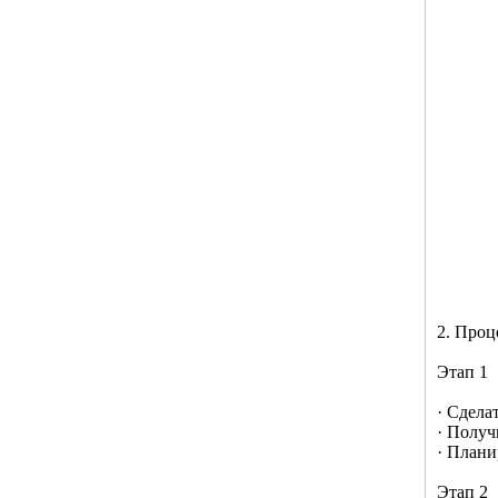
2. Проц
Этап 1
· Сдела
· Получ
· План
Этап 2