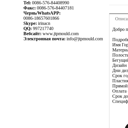
Tel:
0086-576-84408990
Факс:
0086-576-84407181
Чернь/WhatsAPP:
0086-18657601866
Описа
Skype:
irinacn
QQ:
997217740
Добро п
Вебсайт:
www.jtpmould.com
Электронная почта:
info@jtpmould.com
Подробн
Имя Гор
Материа
Полость
Бегущи
Дизайн 
Дни диз
Срок го
Пласти
Прямой
Оплата 
Срок до
Специфи