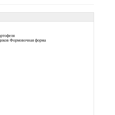
артофеля
ящиков Формовочная форма