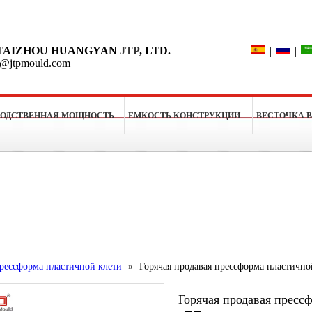
Поиск
TAIZHOU HUANGYAN
JTP
, LTD.
|
|
o@jtpmould.com
ВОДСТВЕННАЯ МОЩНОСТЬ
ЕМКОСТЬ КОНСТРУКЦИИ
ВЕСТОЧКА 
рессформы
рессформа пластичной клети
»
Горячая продавая прессформа пластичн
Горячая продавая пресс