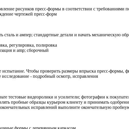
овление рисунков пресс-формы в соответствии с требованиями 
ждение чертежей пресс-форм
ать сталь и ампер; стандартные детали и начать механическую об
и
овка, регулировка, полировка
изация и amp; сборочный
е испытание. Чтобы проверить размеры впрыска пресс-формы, 
е исследование - подробный осмотр, исправления
вьте тестовые видеоролики и усилители; фотографии к покупат
влять пробные образцы курьером клиенту и принимать одобрени
 окончательных исправлений выполните окончательную пробну
вочные формы с деревянным каркасом