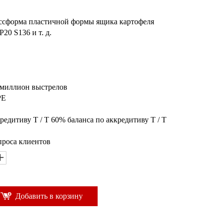
ессформа пластичной формы ящика картофеля
20 S136 и т. д.
1 миллион выстрелов
PE
редитиву T / T 60% баланса по аккредитиву T / T
проса клиентов
Добавить в корзину