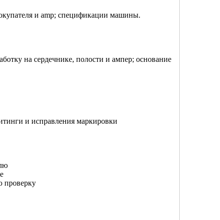
покупателя и amp; спецификации машины.
работку на сердечнике, полости и ампер; основание
фитинги и исправления маркировки
елю
е
ю проверку