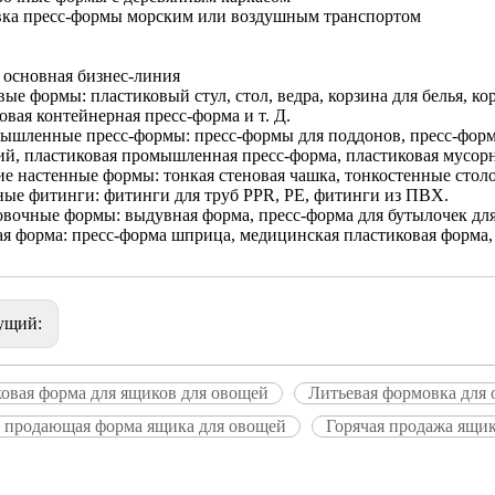
вка пресс-формы морским или воздушным транспортом
 основная бизнес-линия
вые формы: пластиковый стул, стол, ведра, корзина для белья, ко
овая контейнерная пресс-форма и т. Д.
ышленные пресс-формы: пресс-формы для поддонов, пресс-форм
й, пластиковая промышленная пресс-форма, пластиковая мусорна
ие настенные формы: тонкая стеновая чашка, тонкостенные столо
ные фитинги: фитинги для труб PPR, PE, фитинги из ПВХ.
овочные формы: выдувная форма, пресс-форма для бутылочек для
ая форма: пресс-форма шприца, медицинская пластиковая форма
ущий:
ковая форма для ящиков для овощей
Литьевая формовка для
я продающая форма ящика для овощей
Горячая продажа ящи