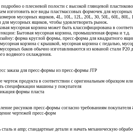
е подробно о плесневой полости с высокой глянцевой пластико
м изготовить все виды пластмассовых формочек для мусорных 
азмеров мусорных ящиков, 4L, 10L, 12L, 20L, 30, 50L, 60L, 80L,
 для мусорных ящиков, чтобы удовлетворить рынок.
овая мусорная корзина может быть классифицирована в соответ
ункции: Бытовая мусорная корзина, промышленная форма и т.д.
изайну: форма круглой формы, пресс-форма для квадратного ящик
мусорная корзина с крышкой, мусорная корзина с педалью, мусорн
усорных баков обычно изготавливаются из кованой стали P20 дл
го водяного охлаждения.
есс заказа для пресс-формы из пресс-формы JTP
е чертеж продукта в соответствии с оригинальным образцом ил
ть спецификации машины у покупателя
икация формы пласта
ление рисунков пресс-формы согласно требованиям покупател
ение чертежей пресс-форм
ь сталь и amp; стандартные детали и начать механическую обрабо