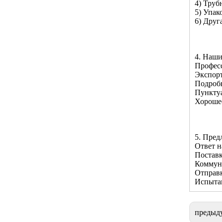
4) Труб
5) Упак
6) Друг
4. Наш
Профес
Экспорт
Подроб
Пунктуа
Хороше
5. Пред
Ответ н
Поставк
Коммун
Отправк
Испытан
предыд