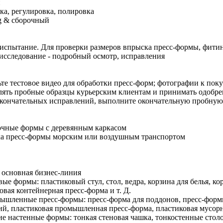
и
ка, регулировка, полировка
ng & сборочный
испытание. Для проверки размеров впрыска пресс-формы, фити
исследование - подробный осмотр, исправления
те тестовое видео для обработки пресс-форм; фотографии к пок
ять пробные образцы курьерским клиентам и принимать одобре
кончательных исправлений, выполните окончательную пробную
очные формы с деревянным каркасом
ка пресс-формы морским или воздушным транспортом
 основная бизнес-линия
вые формы: пластиковый стул, стол, ведра, корзина для белья, ко
овая контейнерная пресс-форма и т. Д.
ышленные пресс-формы: пресс-форма для поддонов, пресс-форм
й, пластиковая промышленная пресс-форма, пластиковая мусорна
ие настенные формы: тонкая стеновая чашка, тонкостенные столо