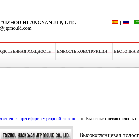
Поиск
TAIZHOU HUANGYAN
JTP
, LTD.
|
|
o@jtpmould.com
ВОДСТВЕННАЯ МОЩНОСТЬ
ЕМКОСТЬ КОНСТРУКЦИИ
ВЕСТОЧКА 
рессформы
ластичная прессформа мусорной корзины
»
Высокоглянцевая полость п
Высокоглянцевая полос