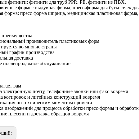
ные фитинги: фитинги для труб PPR, PE, фитинги из ПВХ.
овочные формы: выдувная форма, пресс-форма для бутылочек для
ая форма: пресс-форма шприца, медицинская пластиковая форма
и преимущества
сиональный производитель пластиковых форм
ируется во многие страны
ный график производства
льная доставка
е послепродажное обслуживание
лагает вам
а электронную почту, телефонные звонки или факс вовремя
а котировок и литейных конструкций вовремя
икация по техническим моментам времени
а изображений для процесса обработки пресс-формы и обработ
ие плесени и доставка образцов вовремя
ущий: