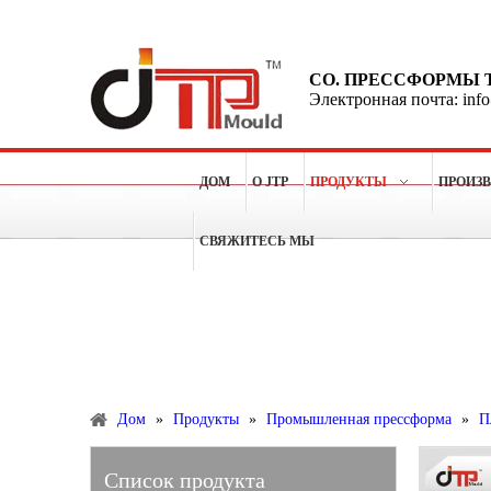
CO. ПРЕССФОРМЫ 
Электронная почта: inf
ДОМ
О JTP
ПРОДУКТЫ
ПРОИЗ
СВЯЖИТЕСЬ МЫ
Больше чем 15 лет опытов для делать пластичные п
Продукты
Дом
»
Продукты
»
Промышленная прессформа
»
П
Список продукта