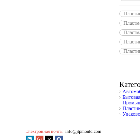
Пласти
Пластм
Пластма
Пласти
Пласти
Катег
Автомоб
Бытовая
Промыш
Пластик
Упаково
Фокус на завершенности на качестве
Создать значение для клиента
Электронная почта:
info@jtpmould.com