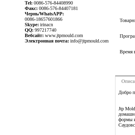
Tel:
0086-576-84408990
Факс:
0086-576-84407181
Чернь/WhatsAPP:
0086-18657601866
Товарн
Skype:
irinacn
QQ:
997217740
Вебсайт:
www.jtpmould.com
Програ
Электронная почта:
info@jtpmould.com
Время 
Описа
Добро п
Jtp Mol
домашне
формы и
Саудовс