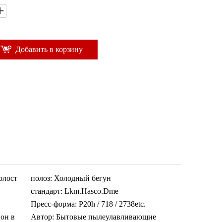
Добавить в корзину
олост
полоз:
Холодный бегун
стандарт:
Lkm.Hasco.Dme
Пресс-форма:
P20h / 718 / 2738etc.
он в
Автор:
Бытовые пылеулавливающие