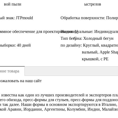
вой пыли
ыстрелов
ый знак:
JTPmould
Обработка поверхности:
Полир
ммное обеспечение для проектирования:
Индивидуальные:
U
Индивидуал
Тип бегуна:
G
Холодный бегун
выборки:
40 дней
по дизайну:
Круглый, квадратн
вальный, Apple Shap
крышкой, с PE
ние товара
ожаловать на наш сайт
d известна как один из лучших производителей и экспортеров п
го обихода, пресс-формы для стульев, пресс-формы для поддоно
 так далее. Наши формы в основном экспортируются в Италию,
кой Аравии, Иордании, Аргентины, Колумбии, Индии, Малайзии