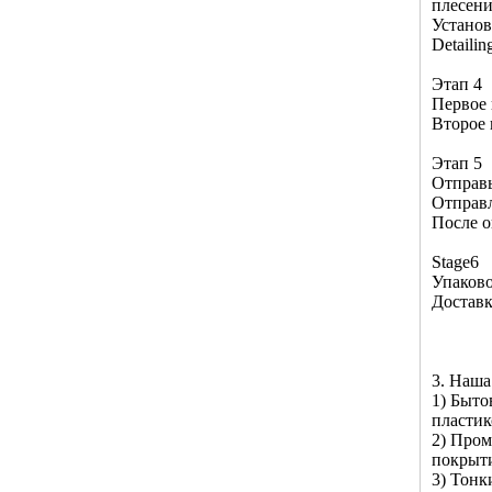
плесен
Установ
Detaili
Этап 4
Первое 
Второе 
Этап 5
Отправь
Отправл
После о
Stage6
Упаков
Достав
3. Наша
1) Быто
пластик
2) Пром
покрыти
3) Тонк