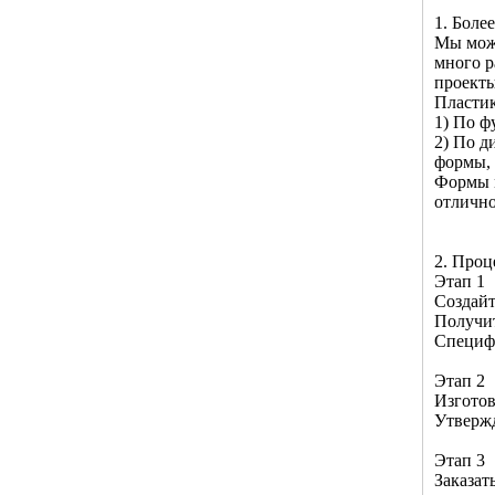
1. Боле
Мы може
много р
проекты
Пластик
1) По ф
2) По д
формы, 
Формы м
отлично
2. Проц
Этап 1
Создайт
Получи
Специф
Этап 2
Изготов
Утвержд
Этап 3
Заказат