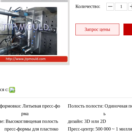
Количество:
Запрос цены
я с:
формовки:
Литьевая пресс-фо
Полость полости:
Одиночная п
рма
ь
ие:
Высокоглянцевая полость
дизайн:
3D или 2D
пресс-формы для пластико
Пресс-центр:
500 000 ~ 1 милли