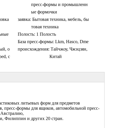
пресс-формы и промышленн
ые формочки
овка
заявка:
Бытовая техника, мебель, бы
товая техника
ьные
Полость:
1 Полость
База пресс-формы:
Lkm, Hasco, Dme
ый, о
происхождения:
Тайчжоу, Чжэцзян,
ed, с
Китай
ластиковых литьевых форм для предметов
в, пресс-формы для ящиков, автомобильной пресс-
 Австралию,
, Филиппин и других 20 стран.