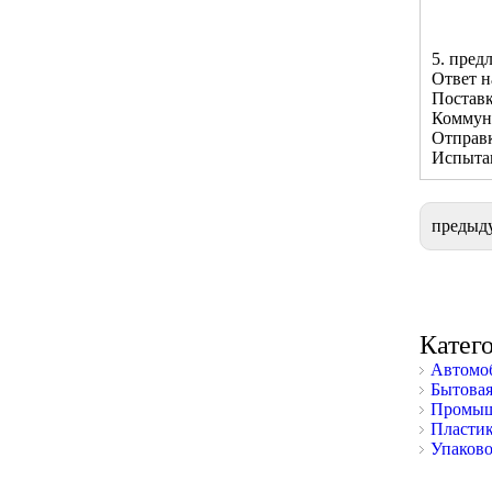
5. пред
Ответ н
Поставк
Коммун
Отправк
Испытан
предыд
Катег
Автомоб
Бытовая
Промыш
Пластик
Упаково
Фокус на завершенности на качестве
Создать значение для клиента