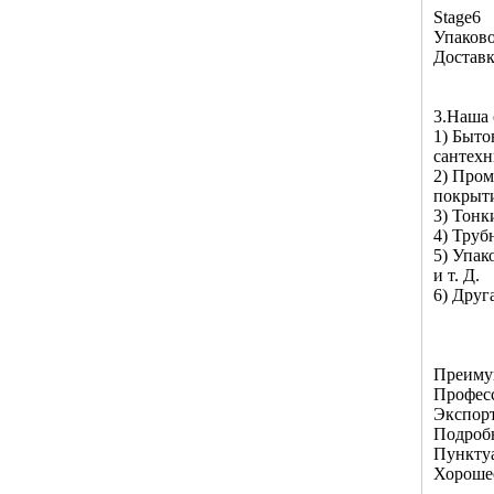
Stage6
Упаков
Достав
3.Наша 
1) Быто
сантехн
2) Пром
покрыти
3) Тонк
4) Труб
5) Упак
и т. Д.
6) Друг
Преимущ
Профес
Экспорт
Подроб
Пунктуа
Хороше