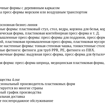
очные формы с деревянным каркасом
ка пресс-формы морским или воздушным транспортом
основная бизнес-линия
вые формы: пластиковый стул, стол, ведра, корзина для белья, ко
ическая форма, пластиковая контейнерная пресс-форма и т. Д.
ышленные пресс-формы: пресс-формы для поддонов, пресс-форм
й, пластиковая промышленная пресс-форма, пластиковая мусорна
ие настенные формы: тонкая стеновая чашка, тонкостенные столо
ные фитинги: фитинги для труб PPR, PE, фитинги из ПВХ.
овочные формы: выдувная пресс-форма, пресс-форма для бутыл
ая форма: пресс-форма шприца, медицинская пластиковая форма
ества 4.our
сиональный производитель пластиковых форм
ируется во многие страны
ный график производства
льная доставка
е послепродажное обслуживание