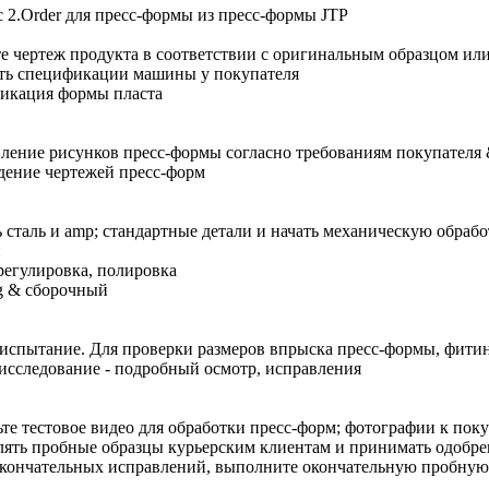
 2.Order для пресс-формы из пресс-формы JTP
е чертеж продукта в соответствии с оригинальным образцом ил
ть спецификации машины у покупателя
икация формы пласта
ление рисунков пресс-формы согласно требованиям покупател
ение чертежей пресс-форм
ь сталь и amp; стандартные детали и начать механическую обрабо
и
регулировка, полировка
ng & сборочный
испытание. Для проверки размеров впрыска пресс-формы, фити
исследование - подробный осмотр, исправления
те тестовое видео для обработки пресс-форм; фотографии к пок
ять пробные образцы курьерским клиентам и принимать одобре
кончательных исправлений, выполните окончательную пробную