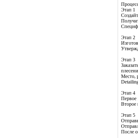
Процесс
Этап 1
Создайт
Получи
Специф
Этап 2
Изготов
Утвержд
Этап 3
Заказат
плесен
Место, 
Detaili
Этап 4
Первое 
Второе 
Этап 5
Отправь
Отправл
После о