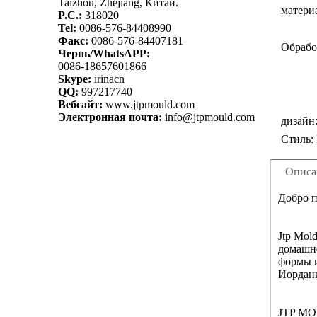
Taizhou, Zhejiang, Китай.
матери
P.C.:
318020
Tel:
0086-576-84408990
Факс:
0086-576-84407181
Обрабо
Чернь/WhatsAPP:
0086-18657601866
Skype:
irinacn
QQ:
997217740
Вебсайт:
www.jtpmould.com
Электронная почта:
info@jtpmould.com
дизайн
Стиль:
Описа
Добро п
Jtp Mol
домашне
формы и
Иордан
JTP MOL