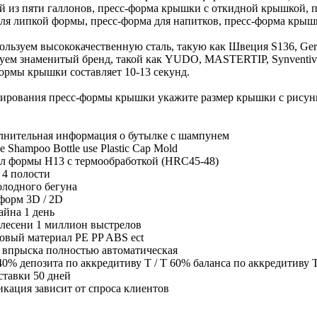
 из пяти галлонов, пресс-форма крышки с откидной крышкой, 
ля липкой формы, пресс-форма для напитков, пресс-форма крышки
льзуем высококачественную сталь, такую ​​как Швеция S136, Ge
уем знаменитый бренд, такой как YUDO, MASTERTIP, Synventive,
ормы крышки составляет 10-13 секунд.
ирования пресс-формы крышки укажите размер крышки с рисунк
лнительная информация о бутылке с шампунем
е Shampoo Bottle use Plastic Cap Mold
л формы H13 с термообработкой (HRC45-48)
 4 полости
олодного бегуна
форм 3D / 2D
айна 1 день
лесени 1 миллион выстрелов
овый материал PE PP ABS ect
 впрыска полностью автоматическая
40% депозита по аккредитиву T / T 60% баланса по аккредитиву T
ставки 50 дней
кация зависит от спроса клиентов