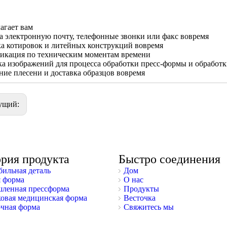
лагает вам
а электронную почту, телефонные звонки или факс вовремя
а котировок и литейных конструкций вовремя
икация по техническим моментам времени
а изображений для процесса обработки пресс-формы и обработ
ие плесени и доставка образцов вовремя
ущий:
ория продукта
Быстро соединения
ильная деталь
Дом
 форма
О нас
ленная прессформа
Продукты
овая медицинская форма
Весточка
чная форма
Свяжитесь мы