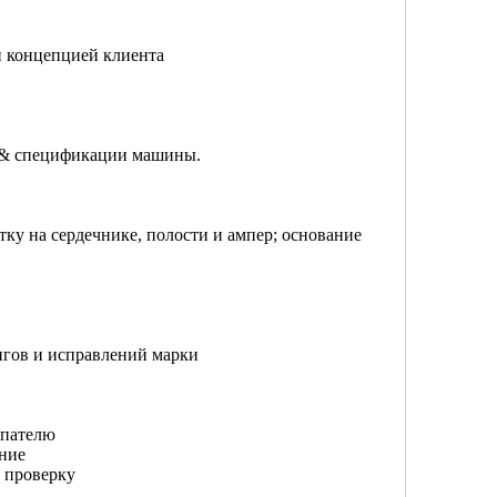
и концепцией клиента
я & спецификации машины.
тку на сердечнике, полости и ампер; основание
нгов и исправлений марки
упателю
ние
 проверку