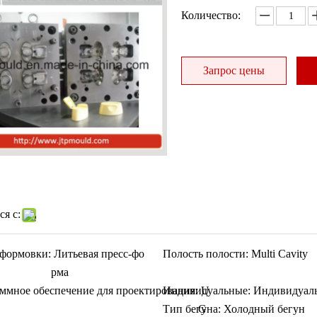
Количество:
Запрос цены
я с:
формовки:
Литьевая пресс-фо
Полость полости:
Multi Cavity
рма
ммное обеспечение для проектирования:
Индивидуальные:
U
Индивидуал
Тип бегуна:
G
Холодный бегун