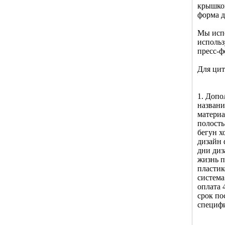
крышкой
форма д
Мы испо
использ
пресс-ф
Для цит
1. Допо
названи
материа
полость
бегун х
дизайн 
дни диз
жизнь п
пластик
система
оплата 
срок по
специфи