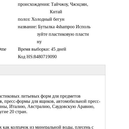
происхождения:
Тайчжоу, Чжэцзян,
Китай
полоз:
Холодный бегун
название:
Бутылка 4shampoo Исполь
зуйте пластиковую пласти
ну
Dme
Время выборки:
45 дней
Код HS:
8480719090
ластиковых литьевых форм для предметов
в, пресс-формы для ящиков, автомобильной пресс-
ины, Италию, Австралию, Саудовскую Аравию,
гие 20 стран.
 как колпачок из минеральной воды, плесень с