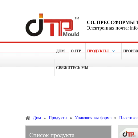
CO. ПРЕССФОРМЫ 
Электронная почта: inf
ДОМ
О JTP
ПРОДУКТЫ
ПРОИЗ
СВЯЖИТЕСЬ МЫ
Больше чем 15 лет опытов для делать пластичные п
Продукты
Дом
»
Продукты
»
Упаковочная форма
»
Пластико
Список продукта