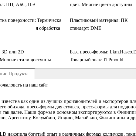
ал:
ПП, АБС, ПЭ
цвет:
Многие цвета доступны
тка поверхности:
Термическа
Пластиковый материал:
ПК
я обработка
стандарт:
DME
:
3D или 2D
База пресс-формы:
Lkm.Hasco.
Многие стили доступны
Товарный знак:
JTPmould
ние Продукта
ожаловать на наш сайт
d известна как один из лучших производителей и экспортеров п
го обихода, пресс-формы для стульев, пресс-формы для поддоно
 так далее. Наши формы в основном экспортируются в Филипп
ию, Аргентину, Колумбию, Индию, Малайзию, Филиппины и дру
D накопила богатый опыт в различных формах колпачков, таких