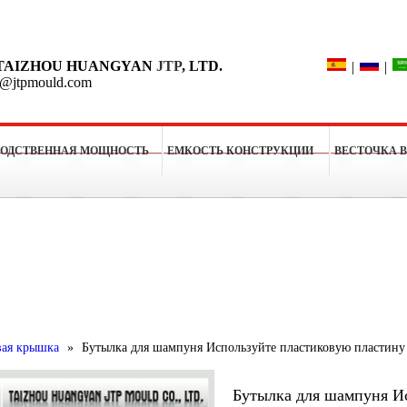
Поиск
TAIZHOU HUANGYAN
JTP
, LTD.
|
|
o@jtpmould.com
ВОДСТВЕННАЯ МОЩНОСТЬ
ЕМКОСТЬ КОНСТРУКЦИИ
ВЕСТОЧКА 
рессформы
вая крышка
»
Бутылка для шампуня Используйте пластиковую пластину
Бутылка для шампуня И